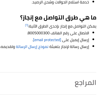
خدمة استلام الحوالات وشحن الرصيد.
ما هي طرق التواصل مع إنجاز؟
[٦]
يمكن التواصل مع إنجاز بإحدى الطرق الآتية:
الاتصال على رقم الهاتف 8005000300.
إرسال إيميل على
[email protected]
.
إرسال رسالة لإنجاز بتعبئة
نموذج إرسال الرسالة
وتقديمه.
المراجع
أ
ب
^
"عن إنجاز"
،
إنجاز
، اطّلع عليه بتاريخ 3/7/2022. بتصرّف.
↑
"الرئيسية"
،
إنجاز
، اطّلع عليه بتاريخ 4/7/2022. بتصرّف.