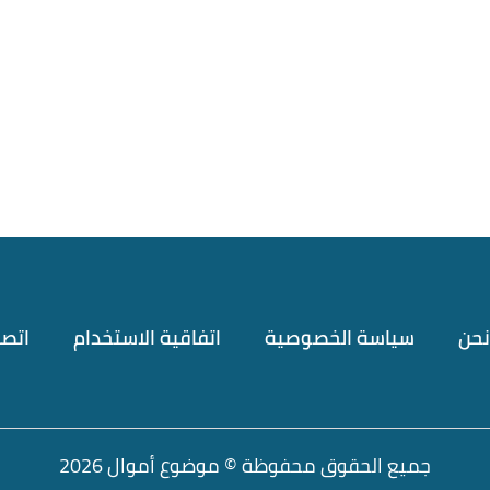
Jim Bowen,
"How ATMs Work
John Egan, Mitch Strohm (22/11/2021),
"
Michael Roennevig,
"The Disadvantages 
نحن
سياسة الخصوصية
اتفاقية الاستخدام
اتصل
جميع الحقوق محفوظة © موضوع أموال 2026