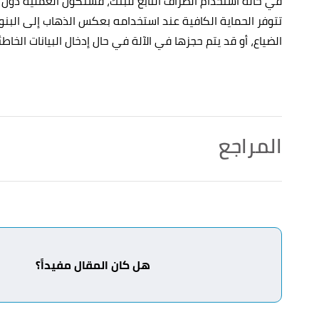
في حالة استخدام الصراف التابع للبنك، فستكون العملية دون 
تتوفر الحماية الكافية عند استخدامه بعكس الذهاب إلى البنو
الضياع، أو قد يتم حجزها في الآلة في حال إدخال البيانات الخاط
المراجع
أ
ب
ed Teller Machine (ATM)"
,
investopedia
, Retrieved
^
9/1/2022. Edited.
أ
ب
ت
,
corporatefinanceinstitute
, Retrieved
"What is an Automated Teller Machine (ATM)?"
^
9/1/2022. Edited.
هل كان المقال مفيداً؟
,
punchng
, Retrieved 9/1/2022. Edited.
"Benefits of ATM"
↑