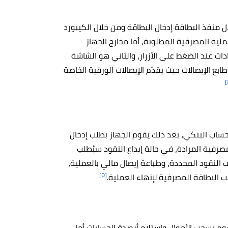
منفذ البطاقة إدخال البطاقة ومن خلال الكيبورد
لية المصرفية المطلوبة، أما مخارج الجهاز
إرشادات عند الضغط على الأزرار، والثاني هو الشاشة
بع الإيصالات حيث يقدّم الإيصالات الورقية الخاصة
 بالحساب البنكي، بعد ذلك يقوم الجهاز بطلب إدخال
صرفية المرادة، في حالة إيداع النقود سيُطلب
 النقود المحددة، وطباعة إيصال مالي بالعملية،
[٥]
 البطاقة المصرفية لإنهاء العملية.
م بسحب الأموال واستلام أرصدة الحسابات أما