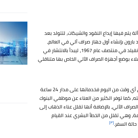
رج سيمجيان آلة يتم فيها إيداع النقود والشيكات، لتتولد بعد
 بارون بإنشاء أول جهاز صراف آلي في العالم،
ليقوم بنك باركليز بوضع أول جهاز صراف آلي في لندن بشارع إنفيلد في منتصف عام 1967، ليبدأ بالانتشار في
لاء بوضع أجهزة الصراف الآلي الخاص بها متناقلي
تتعدد فوائد الصراف الآلي حيث إنها تقدم الخدمة للعملاء في أي وقت من اليوم فخدماتها على مدار 24 ساعة
ته، كما توفر الكثير من العناء عن موظفي البنوك
صراف الآلي، بالإضافة أنها تقلل عناء الذهاب إلى
مة، وهي تقلل من الخطأ البشري عند القيام
[٣]
حالة السفر.