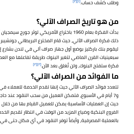
[٢]
[١]
وطلب كشف حساب.
من هو تاريخ الصراف الآلي؟
بدأت الفكرة بعام 1960 باختراع الأمريكي لوثر جو
ذلك فكرة الصراف الآلي، حيث قام المخترع البريطاني جونشيبرد
سبعينيات القرن الماضي لتغير البنوك طريقة تفاعلها مع العم
[٢]
[٢]
فكرة ستفتح البنوك، ولن تُغلق بعد الآن.
ما الفوائد من الصراف الآلي؟
و7 أيام في الأسبوع، فتمكن العميل من سحب النقود عند حاج
حيث إن العمليات الأساسية يمكن للعميل القيام بها من خلال ال
الفروع البنكية وضياع المزيد من الوقت في انتظار تقديم الخد
بالعملية المصرفية، وأيضاً توفر النقود في أي مكان حتى في 